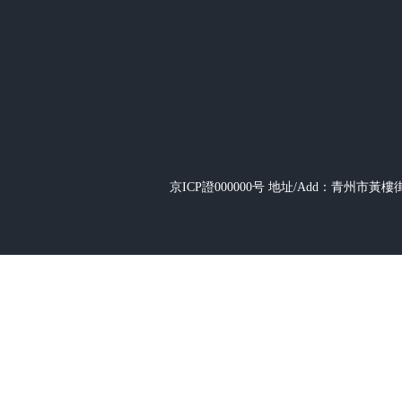
京ICP證000000号
地址/Add：青州市黃樓街道辦事
+