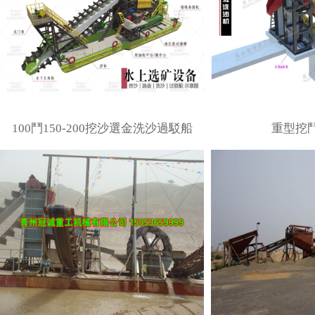
100鬥150-200挖沙選金洗沙過駁船
重型挖