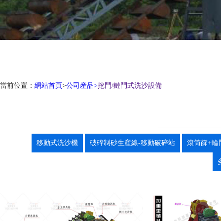
當前位置：
網站首頁
>
公司産品>
挖鬥/鏈鬥式洗沙設備
移動式洗沙機
破碎制砂生産線-移動破碎站
滾筒篩+輪