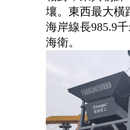
壤。東西最大橫距
海岸線長985.
海衛。