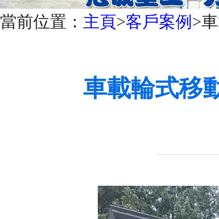
當前位置：
主頁
>
客戶案例
>
車載輪式移